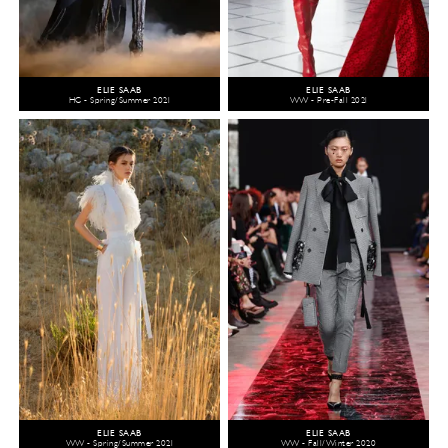
ELIE SAAB
ELIE SAAB
HC - Spring/Summer 2021
WW - Pre-Fall 2021
ELIE SAAB
ELIE SAAB
WW - Spring/Summer 2021
WW - Fall/Winter 2020