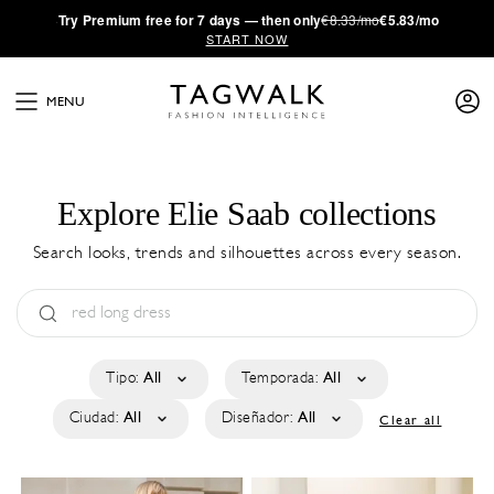
·
Try
Premium
free for 7 days — then only
€8.33/mo
€5.83/mo
START NOW
MENU
Explore Elie Saab collections
Search looks, trends and silhouettes across every season.
Tipo:
All
Temporada:
All
Ciudad:
All
Diseñador:
All
Clear all