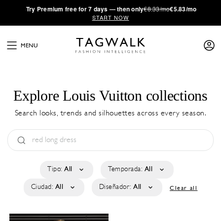
·
Try
Premium
free for 7 days — then only
€8.33/mo
€5.83/mo
START NOW
MENU
Explore Louis Vuitton collections
Search looks, trends and silhouettes across every season.
Tipo:
All
Temporada:
All
Ciudad:
All
Diseñador:
All
Clear all