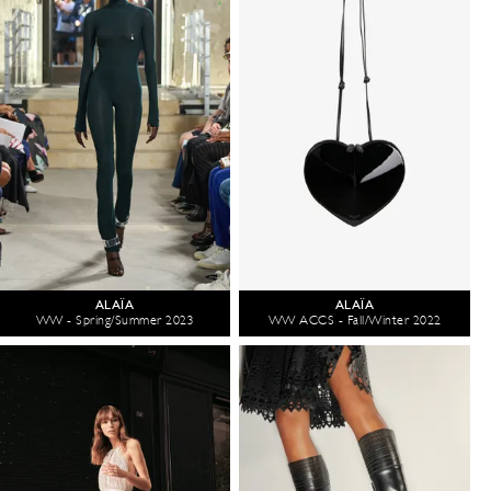
ALAÏA
ALAÏA
WW - Spring/Summer 2023
WW ACCS - Fall/Winter 2022