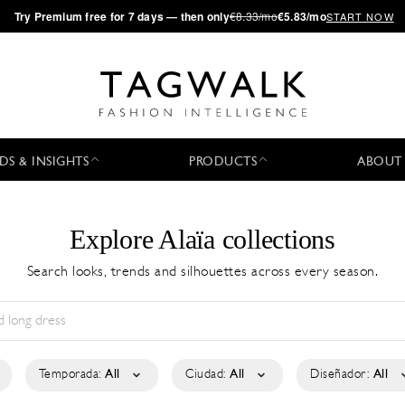
·
Try
Premium
free for 7 days — then only
€8.33/mo
€5.83/mo
START NOW
DS & INSIGHTS
PRODUCTS
ABOUT
Explore Alaïa collections
Search looks, trends and silhouettes across every season.
Temporada:
All
Ciudad:
All
Diseñador:
All