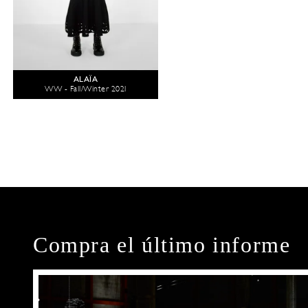
ALAÏA
WW - Fall/Winter 2021
Compra el último informe