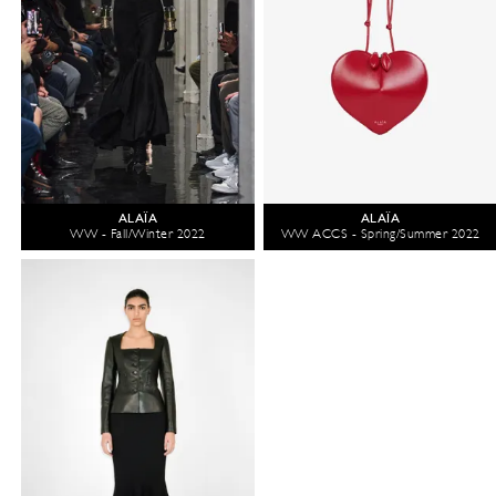
ALAÏA
ALAÏA
WW - Fall/Winter 2022
WW ACCS - Spring/Summer 2022