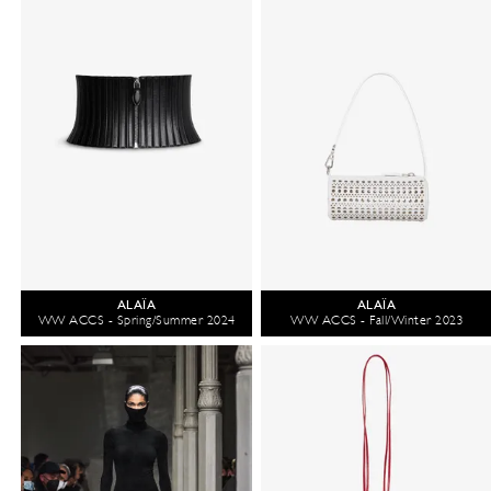
ALAÏA
ALAÏA
WW ACCS - Spring/Summer 2024
WW ACCS - Fall/Winter 2023