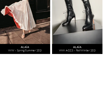
ALAÏA
ALAÏA
WW - Spring/Summer 2021
WW ACCS - Fall/Winter 2021