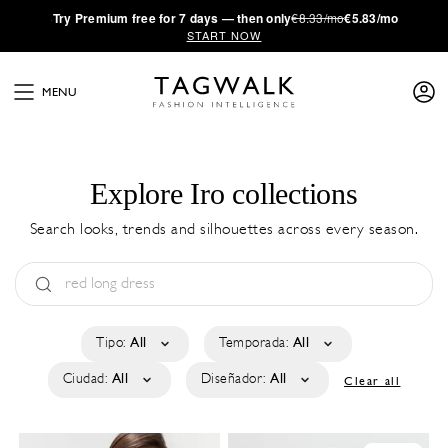
·
Try
Premium
free for 7 days — then only
€8.33/mo
€5.83/mo
START NOW
MENU
Explore Iro collections
Search looks, trends and silhouettes across every season.
Tipo:
All
Temporada:
All
Ciudad:
All
Diseñador:
All
Clear all