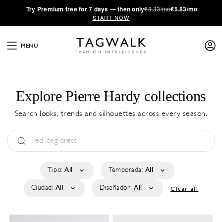
·
Try
Premium
free for 7 days — then only
€8.33/mo
€5.83/mo
START NOW
MENU
Explore Pierre Hardy collections
Search looks, trends and silhouettes across every season.
Tipo:
All
Temporada:
All
Ciudad:
All
Diseñador:
All
Clear all