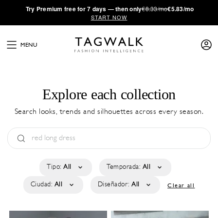
·
Try
Premium
free for 7 days — then only
€8.33/mo
€5.83/mo
START NOW
MENU
Explore each collection
Search looks, trends and silhouettes across every season.
Tipo:
All
Temporada:
All
Ciudad:
All
Diseñador:
All
Clear all