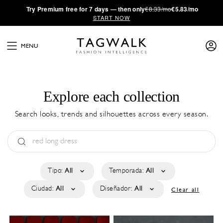
·
Try
Premium
free for 7 days — then only
€8.33/mo
€5.83/mo
START NOW
MENU
Explore each collection
Search looks, trends and silhouettes across every season.
Tipo:
All
Temporada:
All
Ciudad:
All
Diseñador:
All
Clear all