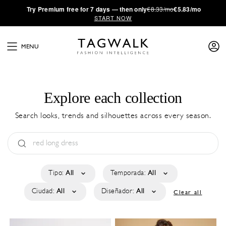
·
Try
Premium
free for 7 days — then only
€8.33/mo
€5.83/mo
START NOW
MENU
Explore each collection
Search looks, trends and silhouettes across every season.
Tipo:
All
Temporada:
All
Ciudad:
All
Diseñador:
All
Clear all