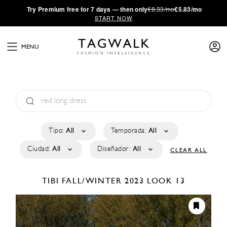
·
Try
Premium
free for 7 days — then only
€8.33/mo
€5.83/mo
START NOW
MENU
Tipo:
All
Temporada:
All
Ciudad:
All
Diseñador:
All
CLEAR ALL
TIBI
FALL/WINTER 2023
LOOK 13