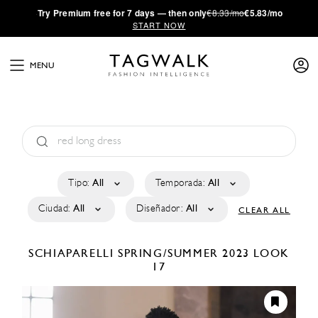
·
Try
Premium
free for 7 days — then only
€8.33/mo
€5.83/mo
START NOW
MENU
Tipo:
All
Temporada:
All
Ciudad:
All
Diseñador:
All
CLEAR ALL
SCHIAPARELLI
SPRING/SUMMER 2023
LOOK
17