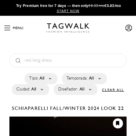
·
Try
Premium
free for 7 days — then only
€8.33/mo
€5.83/mo
START NOW
MENU
Tipo:
All
Temporada:
All
Ciudad:
All
Diseñador:
All
CLEAR ALL
SCHIAPARELLI
FALL/WINTER 2024
LOOK 22