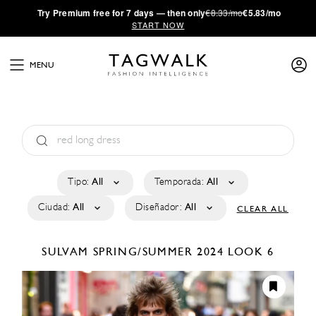
·
Try
Premium
free for 7 days — then only
€8.33/mo
€5.83/mo
START NOW
MENU
Tipo:
All
Temporada:
All
Ciudad:
All
Diseñador:
All
CLEAR ALL
SULVAM
SPRING/SUMMER 2024
LOOK 6