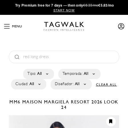
·
Try
Premium
free for 7 days — then only
€8.33/mo
€5.83/mo
START NOW
MENU
Tipo:
All
Temporada:
All
Ciudad:
All
Diseñador:
All
CLEAR ALL
MM6 MAISON MARGIELA
RESORT 2026
LOOK
24