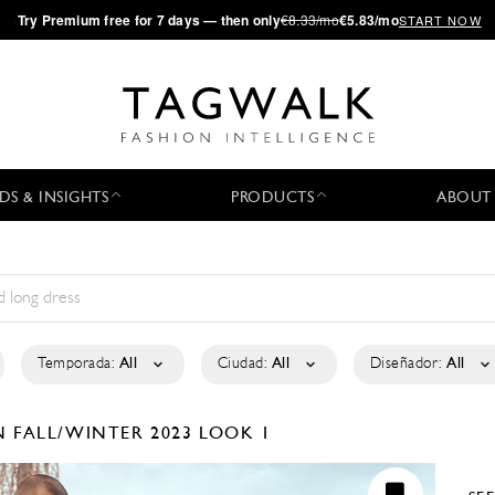
·
Try
Premium
free for 7 days — then only
€8.33/mo
€5.83/mo
START NOW
DS & INSIGHTS
PRODUCTS
ABOUT
Temporada:
All
Ciudad:
All
Diseñador:
All
EN
FALL/WINTER 2023
LOOK 1