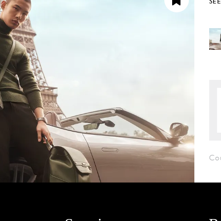
SE
Co