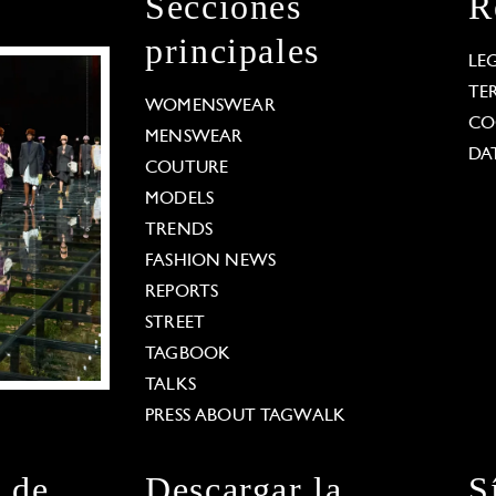
Secciones
R
principales
LE
TE
WOMENSWEAR
CO
MENSWEAR
DA
COUTURE
MODELS
TRENDS
FASHION NEWS
REPORTS
STREET
TAGBOOK
TALKS
PRESS ABOUT TAGWALK
n de
Descargar la
S