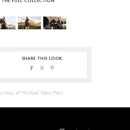
E THE FULL COLLECTION
SHARE THIS LOOK
urtesy of Michael Kors Men