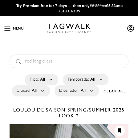
·
Try
Premium
free for 7 days — then only
€8.33/mo
€5.83/mo
START NOW
MENU
Tipo:
All
Temporada:
All
Ciudad:
All
Diseñador:
All
CLEAR ALL
LOULOU DE SAISON
SPRING/SUMMER 2025
LOOK 2