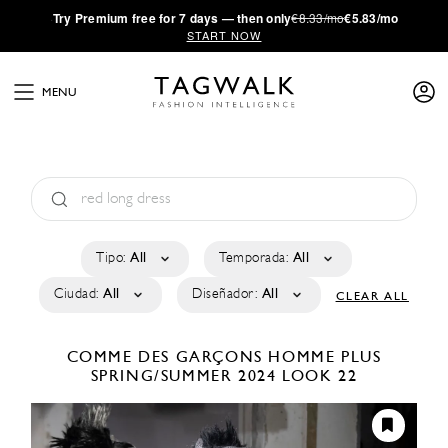
·
Try
Premium
free for 7 days — then only
€8.33/mo
€5.83/mo
START NOW
MENU
Tipo:
All
Temporada:
All
Ciudad:
All
Diseñador:
All
CLEAR ALL
COMME DES GARÇONS HOMME PLUS
SPRING/SUMMER 2024
LOOK 22