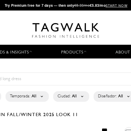
·
Try
Premium
free for 7 days — then only
€8.33/mo
€5.83/mo
START NOW
DS & INSIGHTS
PRODUCTS
ABOUT
Temporada:
All
Ciudad:
All
Diseñador:
All
TIN
FALL/WINTER 2025
LOOK 11