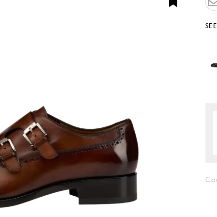
SE
Co