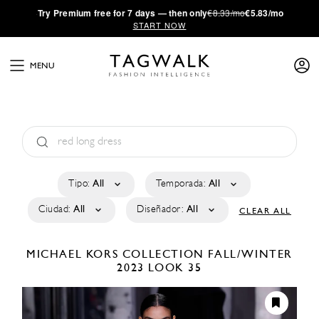
·
Try
Premium
free for 7 days — then only
€8.33/mo
€5.83/mo
START NOW
MENU
Tipo:
All
Temporada:
All
Ciudad:
All
Diseñador:
All
CLEAR ALL
MICHAEL KORS COLLECTION
FALL/WINTER
2023
LOOK 35