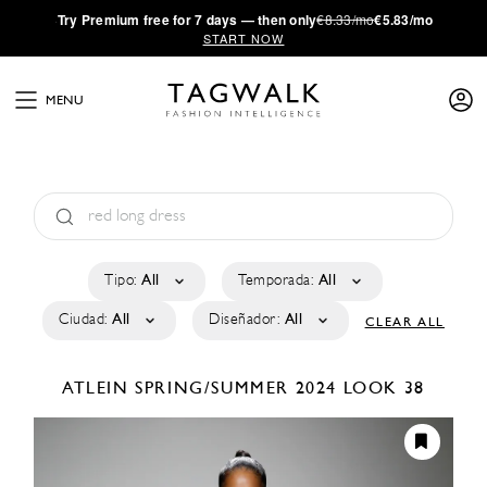
·
Try
Premium
free for 7 days — then only
€8.33/mo
€5.83/mo
START NOW
MENU
Tipo:
All
Temporada:
All
Ciudad:
All
Diseñador:
All
CLEAR ALL
ATLEIN
SPRING/SUMMER 2024
LOOK 38