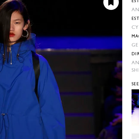
EST
AN
ES
CY
MA
GE
DI
AN
SH
SE