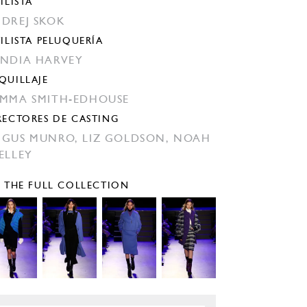
ILISTA
DREJ SKOK
TILISTA PELUQUERÍA
NDIA HARVEY
QUILLAJE
MMA SMITH-EDHOUSE
RECTORES DE CASTING
GUS MUNRO,
LIZ GOLDSON,
NOAH
ELLEY
E THE FULL COLLECTION