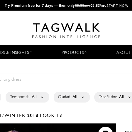
·
Try
Premium
free for 7 days — then only
€8.33/mo
€5.83/mo
START NOW
DS & INSIGHTS
PRODUCTS
ABOUT
Temporada:
All
Ciudad:
All
Diseñador:
All
L/WINTER 2018
LOOK 13