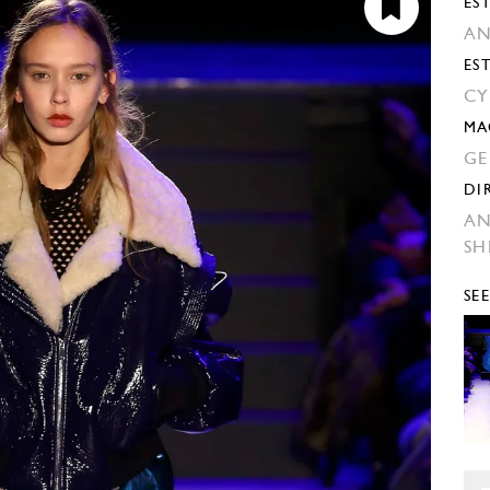
EST
AN
ES
CY
MA
GE
DI
AN
SH
SE