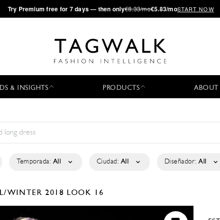
·
Try
Premium
free for 7 days — then only
€8.33/mo
€5.83/mo
START NOW
DS & INSIGHTS
PRODUCTS
ABOUT
Temporada:
All
Ciudad:
All
Diseñador:
All
L/WINTER 2018
LOOK 16