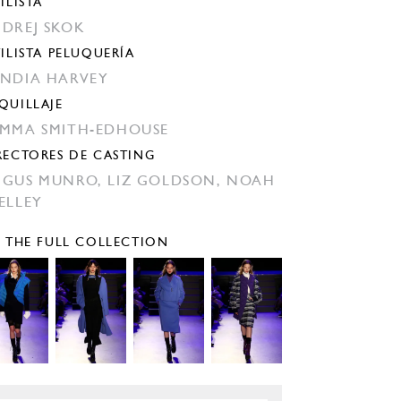
ILISTA
DREJ SKOK
TILISTA PELUQUERÍA
NDIA HARVEY
QUILLAJE
MMA SMITH-EDHOUSE
RECTORES DE CASTING
GUS MUNRO,
LIZ GOLDSON,
NOAH
ELLEY
E THE FULL COLLECTION