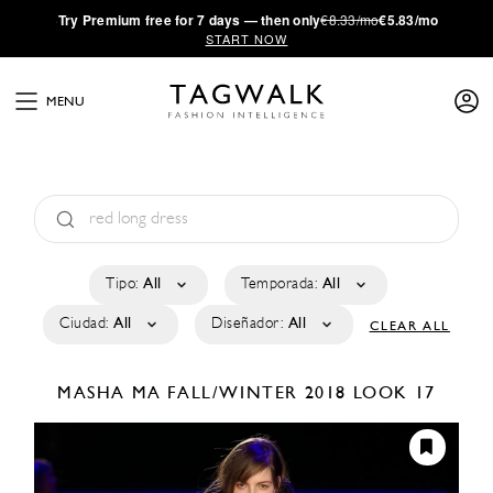
·
Try
Premium
free for 7 days — then only
€8.33/mo
€5.83/mo
START NOW
MENU
Tipo:
All
Temporada:
All
Ciudad:
All
Diseñador:
All
CLEAR ALL
MASHA MA
FALL/WINTER 2018
LOOK 17