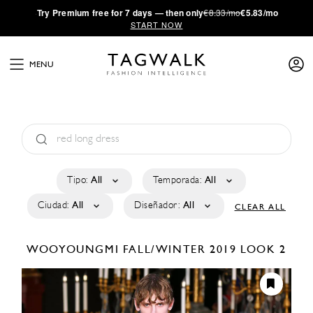
·
Try
Premium
free for 7 days — then only
€8.33/mo
€5.83/mo
START NOW
MENU
Tipo:
All
Temporada:
All
Ciudad:
All
Diseñador:
All
CLEAR ALL
WOOYOUNGMI
FALL/WINTER 2019
LOOK 2