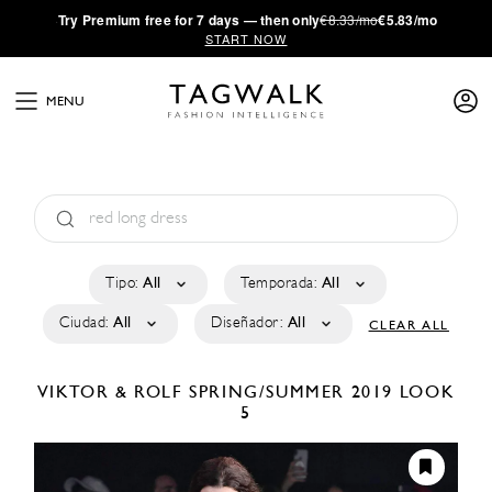
·
Try
Premium
free for 7 days — then only
€8.33/mo
€5.83/mo
START NOW
MENU
Tipo:
All
Temporada:
All
Ciudad:
All
Diseñador:
All
CLEAR ALL
VIKTOR & ROLF
SPRING/SUMMER 2019
LOOK
5