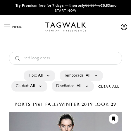
·
Try
Premium
free for 7 days — then only
€8.33/mo
€5.83/mo
START NOW
MENU
Tipo:
All
Temporada:
All
Ciudad:
All
Diseñador:
All
CLEAR ALL
PORTS 1961
FALL/WINTER 2019
LOOK 29