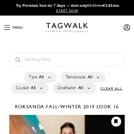
·
Try
Premium
free for 7 days — then only
€8.33/mo
€5.83/mo
START NOW
MENU
Tipo:
All
Temporada:
All
Ciudad:
All
Diseñador:
All
CLEAR ALL
ROKSANDA
FALL/WINTER 2019
LOOK 16