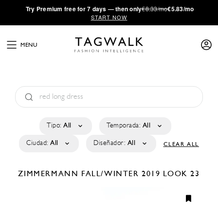
·
Try
Premium
free for 7 days — then only
€8.33/mo
€5.83/mo
START NOW
MENU
Tipo:
All
Temporada:
All
Ciudad:
All
Diseñador:
All
CLEAR ALL
ZIMMERMANN
FALL/WINTER 2019
LOOK 23