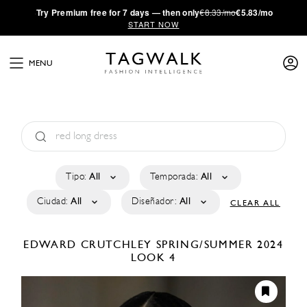
·
Try
Premium
free for 7 days — then only
€8.33/mo
€5.83/mo
START NOW
MENU
Tipo:
All
Temporada:
All
Ciudad:
All
Diseñador:
All
CLEAR ALL
EDWARD CRUTCHLEY
SPRING/SUMMER 2024
LOOK 4