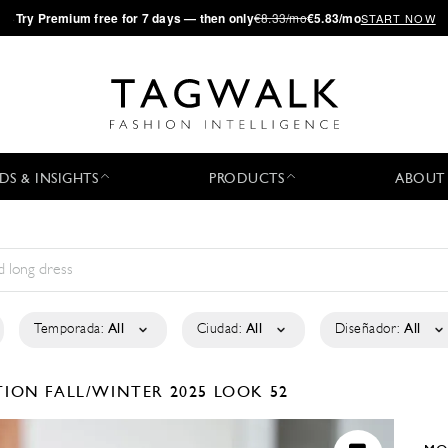
·
Try
Premium
free for 7 days — then only
€8.33/mo
€5.83/mo
START NOW
DS & INSIGHTS
PRODUCTS
ABOUT
Temporada:
All
Ciudad:
All
Diseñador:
All
CTION
FALL/WINTER 2025
LOOK 52