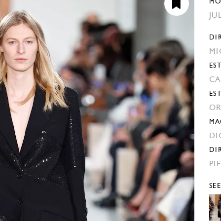
MO
JU
DI
MI
EST
CA
ES
OR
MA
DI
DI
PI
SE