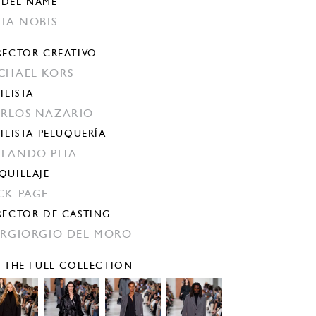
DEL NAME
LIA NOBIS
RECTOR CREATIVO
CHAEL KORS
ILISTA
RLOS NAZARIO
TILISTA PELUQUERÍA
LANDO PITA
QUILLAJE
CK PAGE
RECTOR DE CASTING
ERGIORGIO DEL MORO
E THE FULL COLLECTION