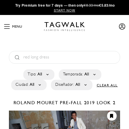
·
Try
Premium
free for 7 days — then only
€8.33/mo
€5.83/mo
START NOW
MENU
Tipo:
All
Temporada:
All
Ciudad:
All
Diseñador:
All
CLEAR ALL
ROLAND MOURET
PRE-FALL 2019
LOOK 2