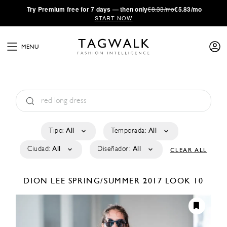
·
Try
Premium
free for 7 days — then only
€8.33/mo
€5.83/mo
START NOW
MENU
Tipo:
All
Temporada:
All
Ciudad:
All
Diseñador:
All
CLEAR ALL
DION LEE
SPRING/SUMMER 2017
LOOK 10