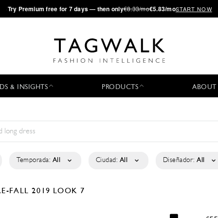
·
Try
Premium
free for 7 days — then only
€8.33/mo
€5.83/mo
START NOW
DS & INSIGHTS
PRODUCTS
ABOUT
Temporada:
All
Ciudad:
All
Diseñador:
All
RE-FALL 2019
LOOK 7