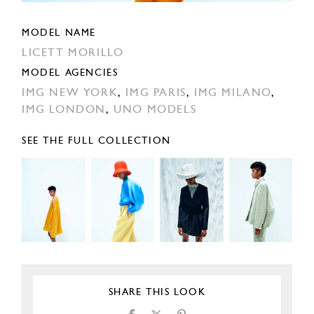
MODEL NAME
LICETT MORILLO
MODEL AGENCIES
IMG NEW YORK
,
IMG PARIS
,
IMG MILANO
,
IMG LONDON
,
UNO MODELS
SEE THE FULL COLLECTION
SHARE THIS LOOK