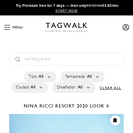
·
Try
Premium
free for 7 days — then only
€8.33/mo
€5.83/mo
START NOW
MENU
Tipo:
All
Temporada:
All
Ciudad:
All
Diseñador:
All
CLEAR ALL
NINA RICCI
RESORT 2020
LOOK 6