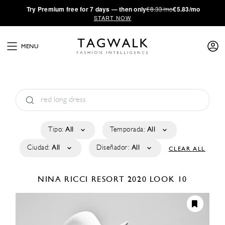
·
Try
Premium
free for 7 days — then only
€8.33/mo
€5.83/mo
START NOW
MENU
Tipo:
All
Temporada:
All
Ciudad:
All
Diseñador:
All
CLEAR ALL
NINA RICCI
RESORT 2020
LOOK 10