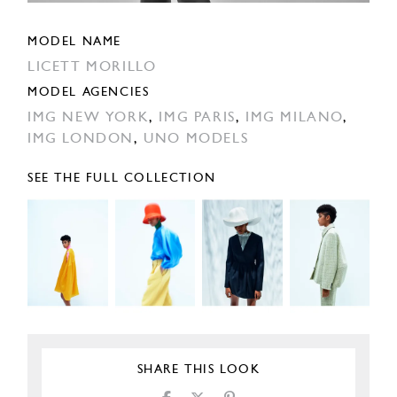
MODEL NAME
LICETT MORILLO
MODEL AGENCIES
IMG NEW YORK
,
IMG PARIS
,
IMG MILANO
,
IMG LONDON
,
UNO MODELS
SEE THE FULL COLLECTION
SHARE THIS LOOK