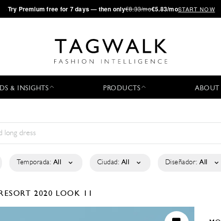
·
Try
Premium
free for 7 days — then only
€8.33/mo
€5.83/mo
START NOW
DS & INSIGHTS
PRODUCTS
ABOUT
Temporada:
All
Ciudad:
All
Diseñador:
All
RESORT 2020
LOOK 11