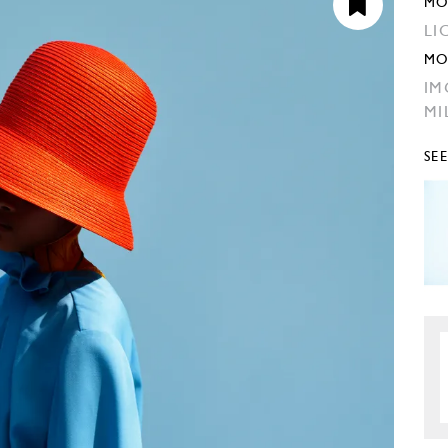
MO
LI
MO
IM
MI
SE