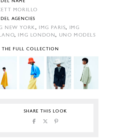
DEL NAME
CETT MORILLO
DEL AGENCIES
G NEW YORK
,
IMG PARIS
,
IMG
LANO
,
IMG LONDON
,
UNO MODELS
E THE FULL COLLECTION
SHARE THIS LOOK