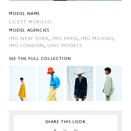
MODEL NAME
LICETT MORILLO
MODEL AGENCIES
IMG NEW YORK
,
IMG PARIS
,
IMG MILANO
,
IMG LONDON
,
UNO MODELS
SEE THE FULL COLLECTION
SHARE THIS LOOK