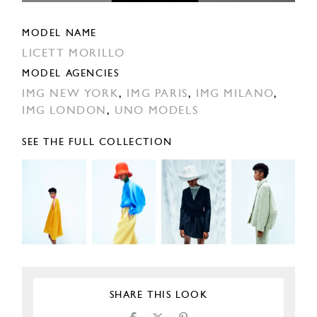
MODEL NAME
LICETT MORILLO
MODEL AGENCIES
IMG NEW YORK
,
IMG PARIS
,
IMG MILANO
,
IMG LONDON
,
UNO MODELS
SEE THE FULL COLLECTION
SHARE THIS LOOK