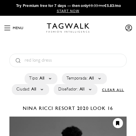
·
Try
Premium
free for 7 days — then only
€8.33/mo
€5.83/mo
START NOW
MENU
Tipo:
All
Temporada:
All
Ciudad:
All
Diseñador:
All
CLEAR ALL
NINA RICCI
RESORT 2020
LOOK 16