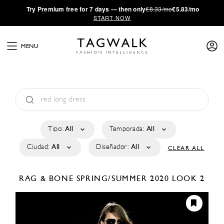
·
Try
Premium
free for 7 days — then only
€8.33/mo
€5.83/mo
START NOW
MENU
Tipo:
All
Temporada:
All
Ciudad:
All
Diseñador:
All
CLEAR ALL
RAG & BONE
SPRING/SUMMER 2020
LOOK 2