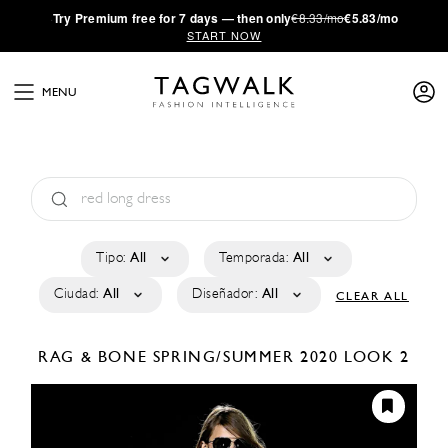
·
Try
Premium
free for 7 days — then only
€8.33/mo
€5.83/mo
START NOW
MENU
Tipo:
All
Temporada:
All
Ciudad:
All
Diseñador:
All
CLEAR ALL
RAG & BONE
SPRING/SUMMER 2020
LOOK 2