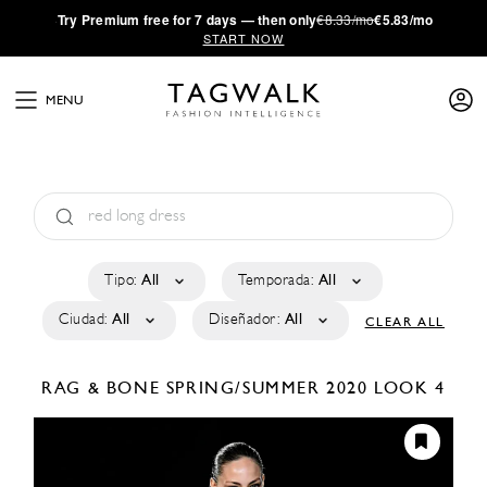
·
Try
Premium
free for 7 days — then only
€8.33/mo
€5.83/mo
START NOW
MENU
Tipo:
All
Temporada:
All
Ciudad:
All
Diseñador:
All
CLEAR ALL
RAG & BONE
SPRING/SUMMER 2020
LOOK 4