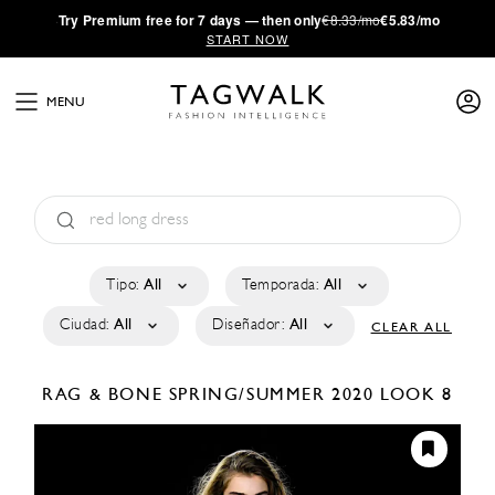
·
Try
Premium
free for 7 days — then only
€8.33/mo
€5.83/mo
START NOW
MENU
Tipo:
All
Temporada:
All
Ciudad:
All
Diseñador:
All
CLEAR ALL
RAG & BONE
SPRING/SUMMER 2020
LOOK 8