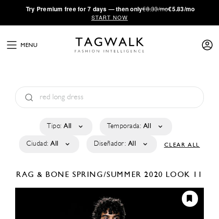
·
Try
Premium
free for 7 days — then only
€8.33/mo
€5.83/mo
START NOW
MENU
Tipo:
All
Temporada:
All
Ciudad:
All
Diseñador:
All
CLEAR ALL
RAG & BONE
SPRING/SUMMER 2020
LOOK 11