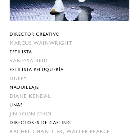
DIRECTOR CREATIVO
MARCUS WAINWRIGHT
ESTILISTA
VANESSA REID
ESTILISTA PELUQUERÍA
DUFFY
MAQUILLAJE
DIANE KENDAL
UÑAS
JIN SOON CHOI
DIRECTORES DE CASTING
RACHEL CHANDLER,
WALTER PEARCE