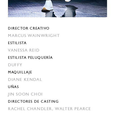
DIRECTOR CREATIVO
MARCUS WAINWRIGHT
ESTILISTA
VANESSA REID
ESTILISTA PELUQUERÍA
DUFFY
MAQUILLAJE
DIANE KENDAL
UÑAS
JIN SOON CHOI
DIRECTORES DE CASTING
RACHEL CHANDLER,
WALTER PEARCE