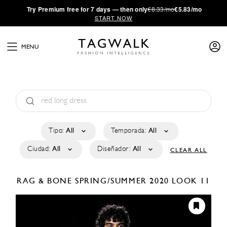
·
Try
Premium
free for 7 days — then only
€8.33/mo
€5.83/mo
START NOW
MENU
Tipo:
All
Temporada:
All
Ciudad:
All
Diseñador:
All
CLEAR ALL
RAG & BONE
SPRING/SUMMER 2020
LOOK 11