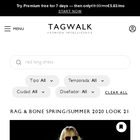
·
Try
Premium
free for 7 days — then only
€8.33/mo
€5.83/mo
START NOW
MENU
Tipo:
All
Temporada:
All
Ciudad:
All
Diseñador:
All
CLEAR ALL
RAG & BONE
SPRING/SUMMER 2020
LOOK 21