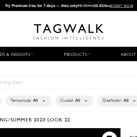
·
Try
Premium
free for 7 days — then only
€8.33/mo
€5.83/mo
START NOW
DS & INSIGHTS
PRODUCTS
ABOUT
Temporada:
All
Ciudad:
All
Diseñador:
All
ING/SUMMER 2020
LOOK 22