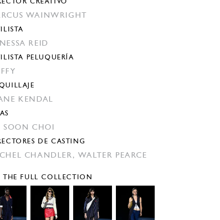
RECTOR CREATIVO
RCUS WAINWRIGHT
ILISTA
NESSA REID
TILISTA PELUQUERÍA
FFY
QUILLAJE
ANE KENDAL
AS
N SOON CHOI
RECTORES DE CASTING
CHEL CHANDLER,
WALTER PEARCE
E THE FULL COLLECTION