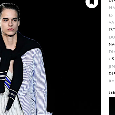
DI
MA
EST
VA
ES
DU
MA
DI
UÑ
JI
DI
RA
SE