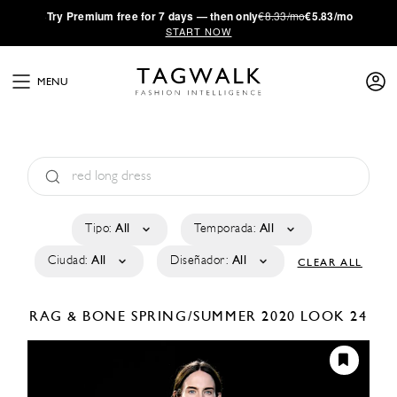
·
Try
Premium
free for 7 days — then only
€8.33/mo
€5.83/mo
START NOW
MENU
Tipo:
All
Temporada:
All
Ciudad:
All
Diseñador:
All
CLEAR ALL
RAG & BONE
SPRING/SUMMER 2020
LOOK 24