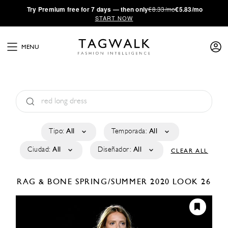
·
Try
Premium
free for 7 days — then only
€8.33/mo
€5.83/mo
START NOW
MENU
Tipo:
All
Temporada:
All
Ciudad:
All
Diseñador:
All
CLEAR ALL
RAG & BONE
SPRING/SUMMER 2020
LOOK 26