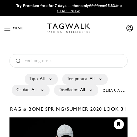
·
Try
Premium
free for 7 days — then only
€8.33/mo
€5.83/mo
START NOW
MENU
Tipo:
All
Temporada:
All
Ciudad:
All
Diseñador:
All
CLEAR ALL
RAG & BONE
SPRING/SUMMER 2020
LOOK 31