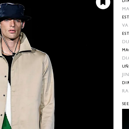
DI
MA
EST
VA
ES
DU
MA
DI
UÑ
JI
DI
RA
SE