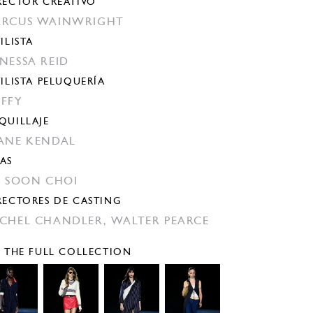
RECTOR CREATIVO
RCUS WAINWRIGHT
ILISTA
NESSA REID
TILISTA PELUQUERÍA
FFY
QUILLAJE
ANE KENDAL
AS
N SOON CHOI
RECTORES DE CASTING
CHEL CHANDLER,
WALTER PEARCE
E THE FULL COLLECTION