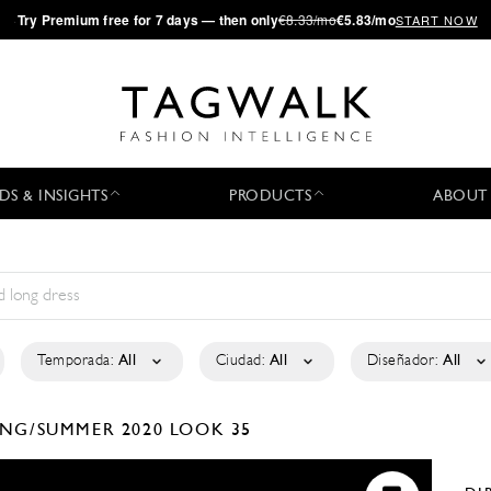
·
Try
Premium
free for 7 days — then only
€8.33/mo
€5.83/mo
START NOW
DS & INSIGHTS
PRODUCTS
ABOUT
Temporada:
All
Ciudad:
All
Diseñador:
All
ING/SUMMER 2020
LOOK 35