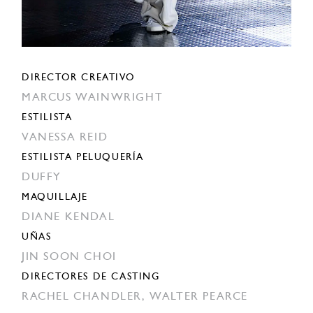
DIRECTOR CREATIVO
MARCUS WAINWRIGHT
ESTILISTA
VANESSA REID
ESTILISTA PELUQUERÍA
DUFFY
MAQUILLAJE
DIANE KENDAL
UÑAS
JIN SOON CHOI
DIRECTORES DE CASTING
RACHEL CHANDLER,
WALTER PEARCE