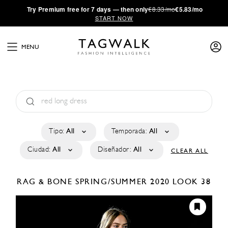
·
Try
Premium
free for 7 days — then only
€8.33/mo
€5.83/mo
START NOW
MENU
Tipo:
All
Temporada:
All
Ciudad:
All
Diseñador:
All
CLEAR ALL
RAG & BONE
SPRING/SUMMER 2020
LOOK 38